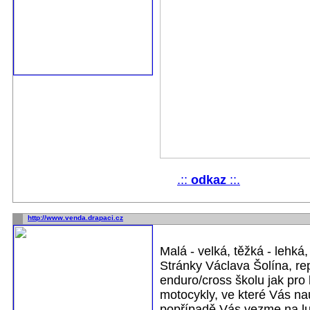
.::
odkaz
::.
http://www.venda.drapaci.cz
Malá - velká, těžká - lehká,
Stránky Václava Šolína, re
enduro/cross školu jak pro
motocykly, ve které Vás na
popřípadě Vás vezme na lux