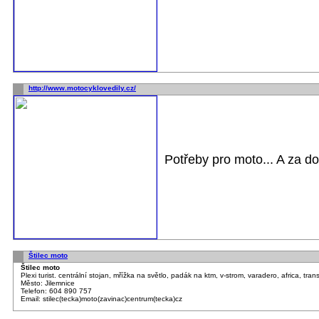
http://www.motocyklovedily.cz/
Potřeby pro moto... A za do
Štilec moto
Štilec moto
Plexi turist. centrální stojan, mřížka na světlo, padák na ktm, v-strom, varadero, africa, trans
Město: Jilemnice
Telefon: 604 890 757
Email: stilec(tecka)moto(zavinac)centrum(tecka)cz