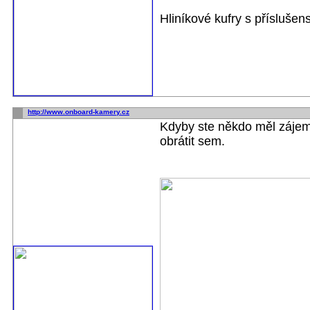
Hliníkové kufry s příslušen
http://www.onboard-kamery.cz
Kdyby ste někdo měl záje
obrátit sem.