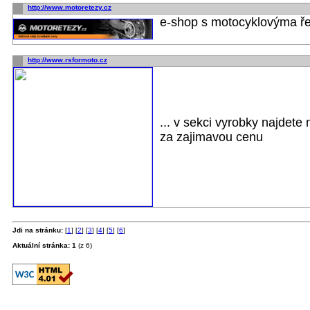
http://www.motoretezy.cz
e-shop s motocyklovýma ře
http://www.rsformoto.cz
... v sekci vyrobky najdete
za zajimavou cenu
Jdi na stránku:
[
1
] [
2
] [
3
] [
4
] [
5
] [
6
]
Aktuální stránka: 1
(z 6)