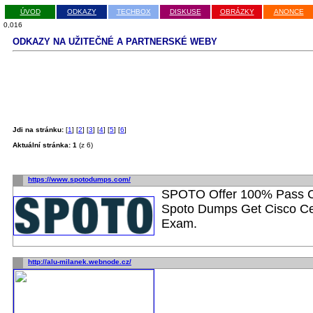
ÚVOD
ODKAZY
TECHBOX
DISKUSE
OBRÁZKY
ANONCE
0,016
ODKAZY NA UŽITEČNÉ A PARTNERSKÉ WEBY
Jdi na stránku:
[
1
] [
2
] [
3
] [
4
] [
5
] [
6
]
Aktuální stránka: 1
(z 6)
https://www.spotodumps.com/
SPOTO Offer 100% Pass C
Spoto Dumps Get Cisco Cert
Exam.
http://alu-milanek.webnode.cz/