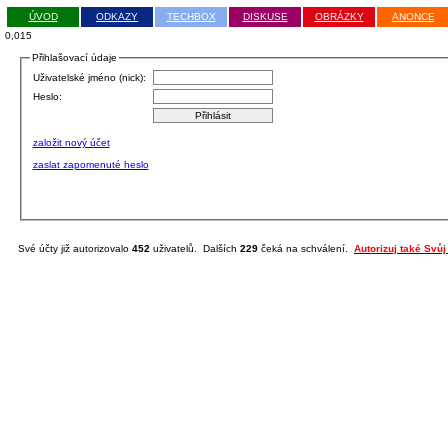
ÚVOD
ODKAZY
TECHBOX
DISKUSE
OBRÁZKY
ANONCE
0,015
Přihlašovací údaje
Uživatelské jméno (nick):
Heslo:
založit nový účet
zaslat zapomenuté heslo
Své účty již autorizovalo
452
uživatelů. Dalších
229
čeká na schválení.
Autorizuj také Svůj