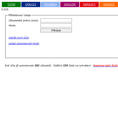
ÚVOD
ODKAZY
TECHBOX
DISKUSE
OBRÁZKY
ANONCE
0,016
Přihlašovací údaje
Uživatelské jméno (nick):
Heslo:
založit nový účet
zaslat zapomenuté heslo
Své účty již autorizovalo
452
uživatelů. Dalších
229
čeká na schválení.
Autorizuj také Svůj